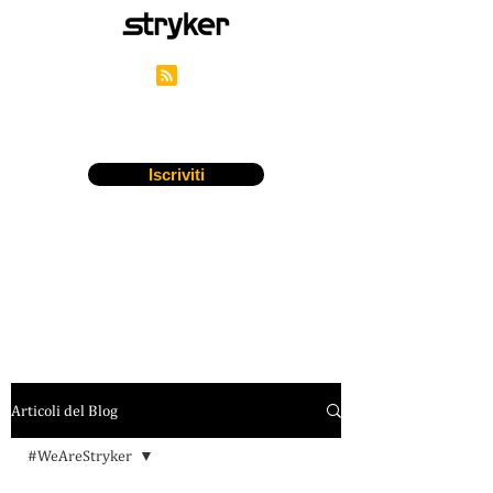
Career Blog di Stryker
Iscriviti
Articoli del Blog
#WeAreStryker