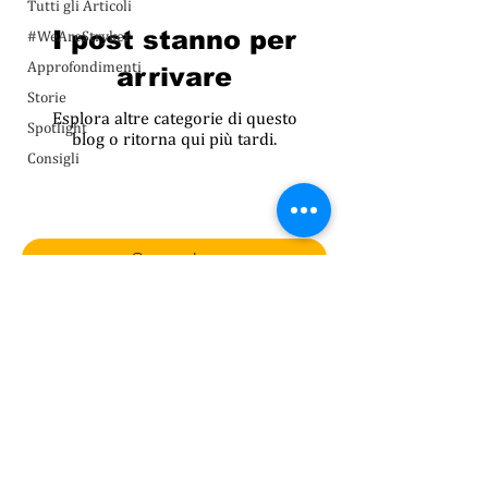
Tutti gli Articoli
I post stanno per
#WeAreStryker
Approfondimenti
arrivare
Storie
Esplora altre categorie di questo
Spotlight
blog o ritorna qui più tardi.
Consigli
Enter your email address
Subscribe
©2024 Stryker