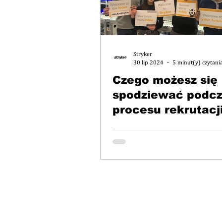
Stryker
30 lip 2024
5 minut(y) czytani
Czego możesz się
spodziewać podc
procesu rekrutacj
Stryker?