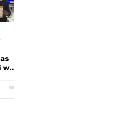
a
zas
i w