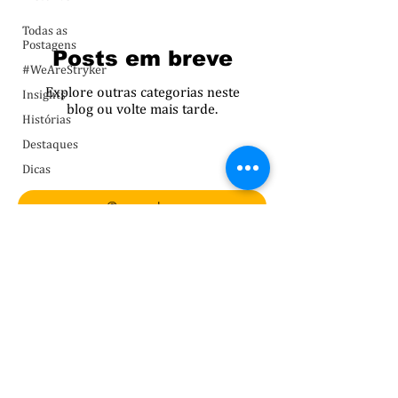
Todas as
Postagens
Posts em breve
#WeAreStryker
Explore outras categorias neste
Insights
blog ou volte mais tarde.
Histórias
Destaques
Dicas
Enter your email address
Subscribe
©2024 Stryker
Termos de Serviço
| P
olítica de