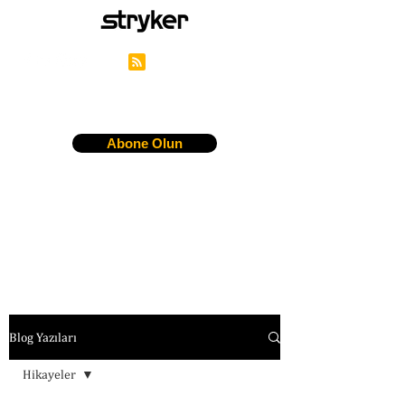
Stryker'ın Kariyer Blogu
Abone Olun
Blog Yazıları
Hikayeler