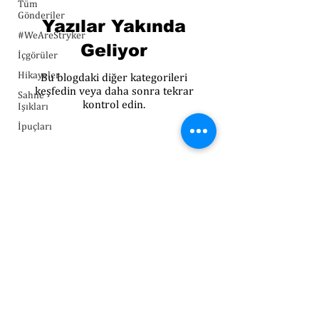
Tüm
Gönderiler
Yazılar Yakında
#WeAreStryker
Geliyor
İçgörüler
Hikayeler
Bu blogdaki diğer kategorileri
keşfedin veya daha sonra tekrar
Sahne
kontrol edin.
Işıkları
İpuçları
Enter your email address
Subscribe
©2024 Stryker