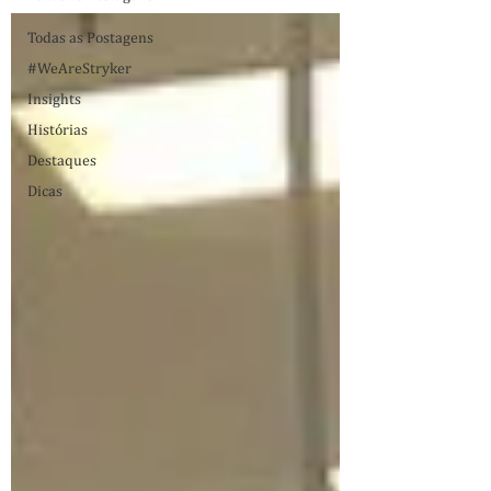
Todas as Postagens
#WeAreStryker
Insights
Histórias
Destaques
Dicas